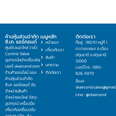
ห้างหุ้นส่วนจำกัด
เมนูหลัก
ติดต่อเรา
ซี.เค. แอร์คอนด์
หน้าแรก
ที่อยู่ : 190/51 หมู่ที่ 1
ศูนย์รวมอะไหล่ วาล์ว
ต.บางขะแยง อ.เมือง
เกี่ยวกับเรา
Control Valve
ปทุมธานี จ.ปทุมธานี
สินค้า
อุปกรณ์หน้าเครื่องชิล
12000
บทความ
เลอร์ ckaircond.com
เบอร์โทร : 080-
ร้านค้าออนไลน์ ของ
ติดต่อเรา
826-5970
ห้างหุ้นส่วนจำกัด
อีเมล :
ซี.เค. แอร์คอนด์ จัด
ckaircond.sales@gmai
จำหน่ายสินค้า
Line : @ckaircond
จำหน่ายอะไหล่ วัสดุ-
อุปกรณ์ เครื่องมือ
เกี่ยวกับเครื่องปรับ
อากาศ ปลีก-ส่ง