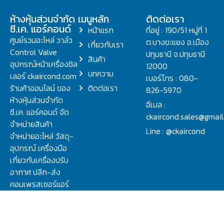
ห้างหุ้นส่วนจำกัด
เมนูหลัก
ติดต่อเรา
ซี.เค. แอร์คอนด์
หน้าแรก
ที่อยู่ : 190/51 หมู่ที่ 1
ศูนย์รวมอะไหล่ วาล์ว
ต.บางขะแยง อ.เมือง
เกี่ยวกับเรา
Control Valve
ปทุมธานี จ.ปทุมธานี
สินค้า
อุปกรณ์หน้าเครื่องชิล
12000
บทความ
เลอร์ ckaircond.com
เบอร์โทร : 080-
ร้านค้าออนไลน์ ของ
ติดต่อเรา
826-5970
ห้างหุ้นส่วนจำกัด
อีเมล :
ซี.เค. แอร์คอนด์ จัด
ckaircond.sales@gmai
จำหน่ายสินค้า
Line : @ckaircond
จำหน่ายอะไหล่ วัสดุ-
อุปกรณ์ เครื่องมือ
เกี่ยวกับเครื่องปรับ
อากาศ ปลีก-ส่ง
คอมเพรสเซอร์แอร์
ปรึกษาปัญหาเรื่อง
วาล์ว คอนโทรลวาล์ว.
ชิลเลอร์ ครบจบที่นี่