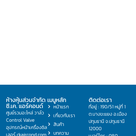
ห้างหุ้นส่วนจำกัด
เมนูหลัก
ติดต่อเรา
ซี.เค. แอร์คอนด์
หน้าแรก
ที่อยู่ : 190/51 หมู่ที่ 1
ศูนย์รวมอะไหล่ วาล์ว
ต.บางขะแยง อ.เมือง
เกี่ยวกับเรา
Control Valve
ปทุมธานี จ.ปทุมธานี
สินค้า
อุปกรณ์หน้าเครื่องชิล
12000
บทความ
เลอร์ ckaircond.com
เบอร์โทร : 080-