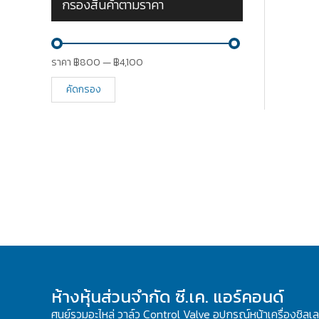
กรองสินค้าตามราคา
ราคา
฿800
—
฿4,100
คัดกรอง
ห้างหุ้นส่วนจำกัด ซี.เค. แอร์คอนด์
ศูนย์รวมอะไหล่ วาล์ว Control Valve อุปกรณ์หน้าเครื่องชิลเ