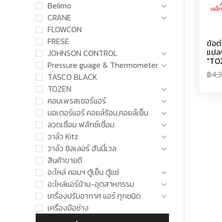
Belimo
CRANE
FLOWCON
FRESE
ข้อต
แปล
JOHNSON CONTROL
"TO
Pressure guage & Thermometer
฿
4,
TASCO BLACK
TOZEN
คอมเพรสเซอร์แอร์
มอเตอร์แอร์ คอยล์ร้อน,คอยล์เย็น
ลวดเชื่อม ฟลักซ์เชื่อม
วาล์ว Kitz
วาล์ว ชิลเลอร์ ฮันนี่เวล
สินค้าขายดี
อะไหล่ คอมฯ ตู้เย็น ตู้แช่
อะไหล่แอร์บ้าน-อุตสาหกรรม
เครื่องปรับอากาศ แอร์ ทุกชนิด
เครื่องมือช่าง