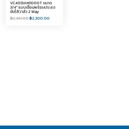
VC4013AM1000T ขนาด
3/4" แบบเชื่อมพร้อมประแจ
ขันไส้วาล์ว 2 Way
฿
2,461.00
฿
2,300.00