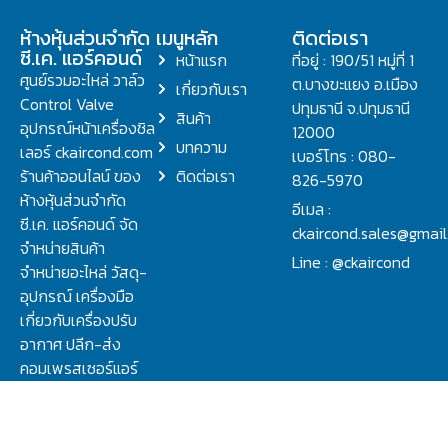
ห้างหุ้นส่วนจำกัด
เมนูหลัก
ติดต่อเรา
ซี.เค. แอร์คอนด์
หน้าแรก
ที่อยู่ : 190/51 หมู่ที่ 1
ศูนย์รวมอะไหล่ วาล์ว
ต.บางขะแยง อ.เมือง
เกี่ยวกับเรา
Control Valve
ปทุมธานี จ.ปทุมธานี
สินค้า
อุปกรณ์หน้าเครื่องชิล
12000
บทความ
เลอร์ ckaircond.com
เบอร์โทร : 080-
ร้านค้าออนไลน์ ของ
ติดต่อเรา
826-5970
ห้างหุ้นส่วนจำกัด
อีเมล :
ซี.เค. แอร์คอนด์ จัด
ckaircond.sales@gmai
จำหน่ายสินค้า
Line : @ckaircond
จำหน่ายอะไหล่ วัสดุ-
อุปกรณ์ เครื่องมือ
เกี่ยวกับเครื่องปรับ
อากาศ ปลีก-ส่ง
คอมเพรสเซอร์แอร์
ปรึกษาปัญหาเรื่อง
วาล์ว คอนโทรลวาล์ว.
ชิลเลอร์ ครบจบที่นี่