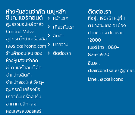
ห้างหุ้นส่วนจำกัด
เมนูหลัก
ติดต่อเรา
ซี.เค. แอร์คอนด์
หน้าแรก
ที่อยู่ : 190/51 หมู่ที่ 1
ศูนย์รวมอะไหล่ วาล์ว
ต.บางขะแยง อ.เมือง
เกี่ยวกับเรา
Control Valve
ปทุมธานี จ.ปทุมธานี
สินค้า
อุปกรณ์หน้าเครื่องชิล
12000
บทความ
เลอร์ ckaircond.com
เบอร์โทร : 080-
ร้านค้าออนไลน์ ของ
ติดต่อเรา
826-5970
ห้างหุ้นส่วนจำกัด
อีเมล :
ซี.เค. แอร์คอนด์ จัด
ckaircond.sales@gmai
จำหน่ายสินค้า
Line : @ckaircond
จำหน่ายอะไหล่ วัสดุ-
อุปกรณ์ เครื่องมือ
เกี่ยวกับเครื่องปรับ
อากาศ ปลีก-ส่ง
คอมเพรสเซอร์แอร์
ปรึกษาปัญหาเรื่อง
วาล์ว คอนโทรลวาล์ว.
ชิลเลอร์ ครบจบที่นี่