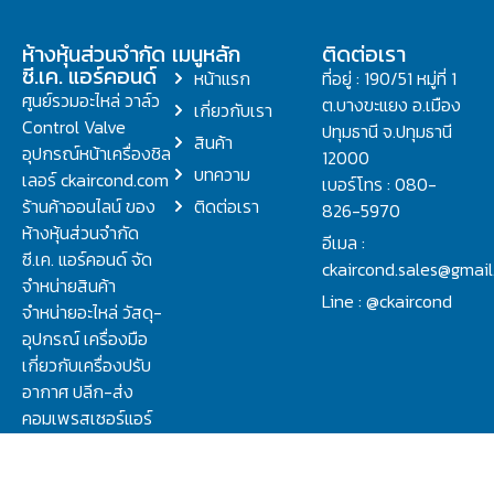
ห้างหุ้นส่วนจำกัด
เมนูหลัก
ติดต่อเรา
ซี.เค. แอร์คอนด์
หน้าแรก
ที่อยู่ : 190/51 หมู่ที่ 1
ศูนย์รวมอะไหล่ วาล์ว
ต.บางขะแยง อ.เมือง
เกี่ยวกับเรา
Control Valve
ปทุมธานี จ.ปทุมธานี
สินค้า
อุปกรณ์หน้าเครื่องชิล
12000
บทความ
เลอร์ ckaircond.com
เบอร์โทร : 080-
ร้านค้าออนไลน์ ของ
ติดต่อเรา
826-5970
ห้างหุ้นส่วนจำกัด
อีเมล :
ซี.เค. แอร์คอนด์ จัด
ckaircond.sales@gmai
จำหน่ายสินค้า
Line : @ckaircond
จำหน่ายอะไหล่ วัสดุ-
อุปกรณ์ เครื่องมือ
เกี่ยวกับเครื่องปรับ
อากาศ ปลีก-ส่ง
คอมเพรสเซอร์แอร์
ปรึกษาปัญหาเรื่อง
วาล์ว คอนโทรลวาล์ว.