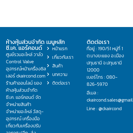
ห้างหุ้นส่วนจำกัด
เมนูหลัก
ติดต่อเรา
ซี.เค. แอร์คอนด์
หน้าแรก
ที่อยู่ : 190/51 หมู่ที่ 1
ศูนย์รวมอะไหล่ วาล์ว
ต.บางขะแยง อ.เมือง
เกี่ยวกับเรา
Control Valve
ปทุมธานี จ.ปทุมธานี
สินค้า
อุปกรณ์หน้าเครื่องชิล
12000
บทความ
เลอร์ ckaircond.com
เบอร์โทร : 080-
ร้านค้าออนไลน์ ของ
ติดต่อเรา
826-5970
ห้างหุ้นส่วนจำกัด
อีเมล :
ซี.เค. แอร์คอนด์ จัด
ckaircond.sales@gmai
จำหน่ายสินค้า
Line : @ckaircond
จำหน่ายอะไหล่ วัสดุ-
อุปกรณ์ เครื่องมือ
เกี่ยวกับเครื่องปรับ
อากาศ ปลีก-ส่ง