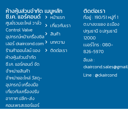
ห้างหุ้นส่วนจำกัด
เมนูหลัก
ติดต่อเรา
ซี.เค. แอร์คอนด์
หน้าแรก
ที่อยู่ : 190/51 หมู่ที่ 1
ศูนย์รวมอะไหล่ วาล์ว
ต.บางขะแยง อ.เมือง
เกี่ยวกับเรา
Control Valve
ปทุมธานี จ.ปทุมธานี
สินค้า
อุปกรณ์หน้าเครื่องชิล
12000
บทความ
เลอร์ ckaircond.com
เบอร์โทร : 080-
ร้านค้าออนไลน์ ของ
ติดต่อเรา
826-5970
ห้างหุ้นส่วนจำกัด
อีเมล :
ซี.เค. แอร์คอนด์ จัด
ckaircond.sales@gmai
จำหน่ายสินค้า
Line : @ckaircond
จำหน่ายอะไหล่ วัสดุ-
อุปกรณ์ เครื่องมือ
เกี่ยวกับเครื่องปรับ
อากาศ ปลีก-ส่ง
คอมเพรสเซอร์แอร์
ปรึกษาปัญหาเรื่อง
วาล์ว คอนโทรลวาล์ว.
ชิลเลอร์ ครบจบที่นี่