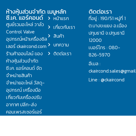
ห้างหุ้นส่วนจำกัด
เมนูหลัก
ติดต่อเรา
ซี.เค. แอร์คอนด์
หน้าแรก
ที่อยู่ : 190/51 หมู่ที่ 1
ศูนย์รวมอะไหล่ วาล์ว
ต.บางขะแยง อ.เมือง
เกี่ยวกับเรา
Control Valve
ปทุมธานี จ.ปทุมธานี
สินค้า
อุปกรณ์หน้าเครื่องชิล
12000
บทความ
เลอร์ ckaircond.com
เบอร์โทร : 080-
ร้านค้าออนไลน์ ของ
ติดต่อเรา
826-5970
ห้างหุ้นส่วนจำกัด
อีเมล :
ซี.เค. แอร์คอนด์ จัด
ckaircond.sales@gmai
จำหน่ายสินค้า
Line : @ckaircond
จำหน่ายอะไหล่ วัสดุ-
อุปกรณ์ เครื่องมือ
เกี่ยวกับเครื่องปรับ
อากาศ ปลีก-ส่ง
คอมเพรสเซอร์แอร์
ปรึกษาปัญหาเรื่อง
วาล์ว คอนโทรลวาล์ว.
ชิลเลอร์ ครบจบที่นี่