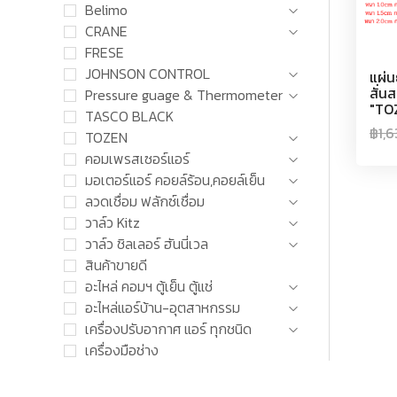
Belimo
CRANE
FRESE
JOHNSON CONTROL
แผ่
สั่น
Pressure guage & Thermometer
"TO
TASCO BLACK
฿
1,
TOZEN
คอมเพรสเซอร์แอร์
มอเตอร์แอร์ คอยล์ร้อน,คอยล์เย็น
ลวดเชื่อม ฟลักซ์เชื่อม
วาล์ว Kitz
วาล์ว ชิลเลอร์ ฮันนี่เวล
สินค้าขายดี
อะไหล่ คอมฯ ตู้เย็น ตู้แช่
อะไหล่แอร์บ้าน-อุตสาหกรรม
เครื่องปรับอากาศ แอร์ ทุกชนิด
เครื่องมือช่าง