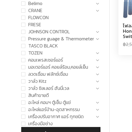
Belimo
CRANE
FLOWCON
FRESE
โฟล
Hon
JOHNSON CONTROL
Swi
Pressure guage & Thermometer
฿
2,
TASCO BLACK
TOZEN
คอมเพรสเซอร์แอร์
มอเตอร์แอร์ คอยล์ร้อน,คอยล์เย็น
ลวดเชื่อม ฟลักซ์เชื่อม
วาล์ว Kitz
วาล์ว ชิลเลอร์ ฮันนี่เวล
สินค้าขายดี
อะไหล่ คอมฯ ตู้เย็น ตู้แช่
อะไหล่แอร์บ้าน-อุตสาหกรรม
เครื่องปรับอากาศ แอร์ ทุกชนิด
เครื่องมือช่าง