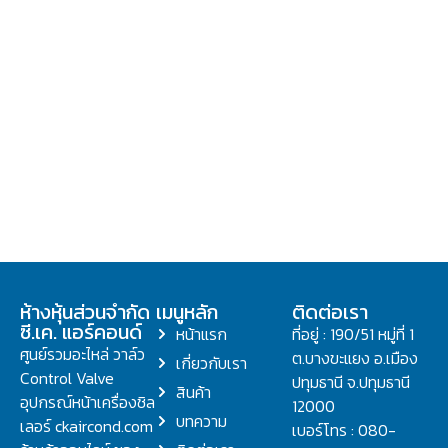
ห้างหุ้นส่วนจำกัด
เมนูหลัก
ติดต่อเรา
ซี.เค. แอร์คอนด์
หน้าแรก
ที่อยู่ : 190/51 หมู่ที่ 1
ศูนย์รวมอะไหล่ วาล์ว
ต.บางขะแยง อ.เมือง
เกี่ยวกับเรา
Control Valve
ปทุมธานี จ.ปทุมธานี
สินค้า
อุปกรณ์หน้าเครื่องชิล
12000
บทความ
เลอร์ ckaircond.com
เบอร์โทร : 080-