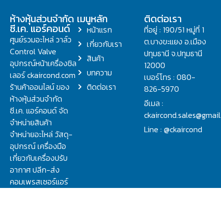
ห้างหุ้นส่วนจำกัด
เมนูหลัก
ติดต่อเรา
ซี.เค. แอร์คอนด์
หน้าแรก
ที่อยู่ : 190/51 หมู่ที่ 1
ศูนย์รวมอะไหล่ วาล์ว
ต.บางขะแยง อ.เมือง
เกี่ยวกับเรา
Control Valve
ปทุมธานี จ.ปทุมธานี
สินค้า
อุปกรณ์หน้าเครื่องชิล
12000
บทความ
เลอร์ ckaircond.com
เบอร์โทร : 080-
ร้านค้าออนไลน์ ของ
ติดต่อเรา
826-5970
ห้างหุ้นส่วนจำกัด
อีเมล :
ซี.เค. แอร์คอนด์ จัด
ckaircond.sales@gmai
จำหน่ายสินค้า
Line : @ckaircond
จำหน่ายอะไหล่ วัสดุ-
อุปกรณ์ เครื่องมือ
เกี่ยวกับเครื่องปรับ
อากาศ ปลีก-ส่ง
คอมเพรสเซอร์แอร์
ปรึกษาปัญหาเรื่อง
วาล์ว คอนโทรลวาล์ว.
ชิลเลอร์ ครบจบที่นี่