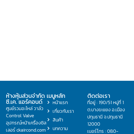
ห้างหุ้นส่วนจำกัด
เมนูหลัก
ติดต่อเรา
ซี.เค. แอร์คอนด์
หน้าแรก
ที่อยู่ : 190/51 หมู่ที่ 1
ศูนย์รวมอะไหล่ วาล์ว
ต.บางขะแยง อ.เมือง
เกี่ยวกับเรา
Control Valve
ปทุมธานี จ.ปทุมธานี
สินค้า
อุปกรณ์หน้าเครื่องชิล
12000
บทความ
เลอร์ ckaircond.com
เบอร์โทร : 080-