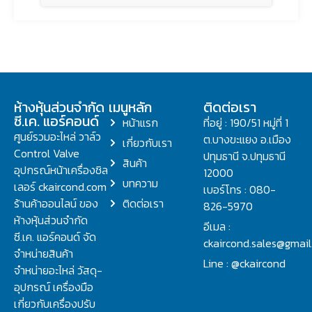
ห้างหุ้นส่วนจำกัด
เมนูหลัก
ติดต่อเรา
ซี.เค. แอร์คอนด์
หน้าแรก
ที่อยู่ : 190/51 หมู่ที่ 1
ศูนย์รวมอะไหล่ วาล์ว
ต.บางขะแยง อ.เมือง
เกี่ยวกับเรา
Control Valve
ปทุมธานี จ.ปทุมธานี
สินค้า
อุปกรณ์หน้าเครื่องชิล
12000
บทความ
เลอร์ ckaircond.com
เบอร์โทร : 080-
ร้านค้าออนไลน์ ของ
ติดต่อเรา
826-5970
ห้างหุ้นส่วนจำกัด
อีเมล :
ซี.เค. แอร์คอนด์ จัด
ckaircond.sales@gmai
จำหน่ายสินค้า
Line : @ckaircond
จำหน่ายอะไหล่ วัสดุ-
อุปกรณ์ เครื่องมือ
เกี่ยวกับเครื่องปรับ