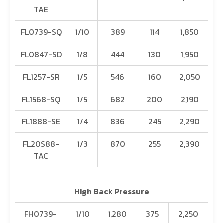
TAE
FL0739-SQ
1/10
389
114
1,850
FL0847-SD
1/8
444
130
1,950
FL1257-SR
1/5
546
160
2,050
FL1568-SQ
1/5
682
200
2,190
FL1888-SE
1/4
836
245
2,290
FL20S88-
1/3
870
255
2,390
TAC
High Back Pressure
FH0739-
1/10
1,280
375
2,250