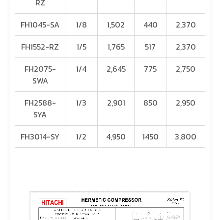
RZ
FH1045-SA
1/8
1,502
440
2,370
FH1552-RZ
1/5
1,765
517
2,370
FH2075-
1/4
2,645
775
2,750
SWA
FH2588-
1/3
2,901
850
2,950
SYA
FH3014-SY
1/2
4,950
1450
3,800