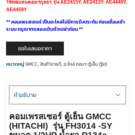
ใช้ทดแทนคอมฯกุลธร รุ่น AE2415Y, AE2413Y, AE4440Y,
AE4459Y
** คอมเพรสเซอร์ เป็นอะไหล่ไม่มีการรับประกัน ก่อนเชื่อมเข้า
ระบบ กรุณาทดลองเดินตัวเปล่าก่อน **
ขอใบเสนอราคา
หมวดหมู่
GMCC
,
สินค้าขายดี
,
อะไหล่ คอมฯ ตู้เย็น ตู้แช่
คำอธิบาย
คอมเพรสเซอร์ ตู้เย็น GMCC
(HITACHI) รุ่น FH3014 -SY