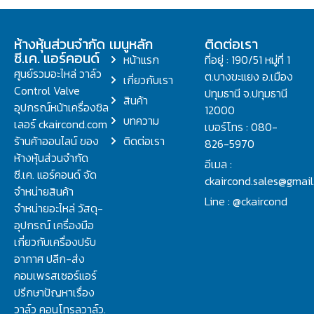
ห้างหุ้นส่วนจำกัด
เมนูหลัก
ติดต่อเรา
ซี.เค. แอร์คอนด์
หน้าแรก
ที่อยู่ : 190/51 หมู่ที่ 1
ศูนย์รวมอะไหล่ วาล์ว
ต.บางขะแยง อ.เมือง
เกี่ยวกับเรา
Control Valve
ปทุมธานี จ.ปทุมธานี
สินค้า
อุปกรณ์หน้าเครื่องชิล
12000
บทความ
เลอร์ ckaircond.com
เบอร์โทร : 080-
ร้านค้าออนไลน์ ของ
ติดต่อเรา
826-5970
ห้างหุ้นส่วนจำกัด
อีเมล :
ซี.เค. แอร์คอนด์ จัด
ckaircond.sales@gmai
จำหน่ายสินค้า
Line : @ckaircond
จำหน่ายอะไหล่ วัสดุ-
อุปกรณ์ เครื่องมือ
เกี่ยวกับเครื่องปรับ
อากาศ ปลีก-ส่ง
คอมเพรสเซอร์แอร์
ปรึกษาปัญหาเรื่อง
วาล์ว คอนโทรลวาล์ว.