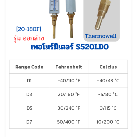
Range Code
Fahrenheit
Celcius
D1
-40/110 °F
-40/43 °C
D3
20/180 °F
-5/80 °C
D5
30/240 °F
0/115 °C
D7
50/400 °F
10/200 °C