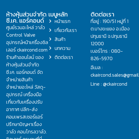
ห้างหุ้นส่วนจำกัด
เมนูหลัก
ติดต่อเรา
ซี.เค. แอร์คอนด์
หน้าแรก
ที่อยู่ : 190/51 หมู่ที่ 1
ศูนย์รวมอะไหล่ วาล์ว
ต.บางขะแยง อ.เมือง
เกี่ยวกับเรา
Control Valve
ปทุมธานี จ.ปทุมธานี
สินค้า
อุปกรณ์หน้าเครื่องชิล
12000
บทความ
เลอร์ ckaircond.com
เบอร์โทร : 080-
ร้านค้าออนไลน์ ของ
ติดต่อเรา
826-5970
ห้างหุ้นส่วนจำกัด
อีเมล :
ซี.เค. แอร์คอนด์ จัด
ckaircond.sales@gmai
จำหน่ายสินค้า
Line : @ckaircond
จำหน่ายอะไหล่ วัสดุ-
อุปกรณ์ เครื่องมือ
เกี่ยวกับเครื่องปรับ
อากาศ ปลีก-ส่ง
คอมเพรสเซอร์แอร์
ปรึกษาปัญหาเรื่อง
วาล์ว คอนโทรลวาล์ว.