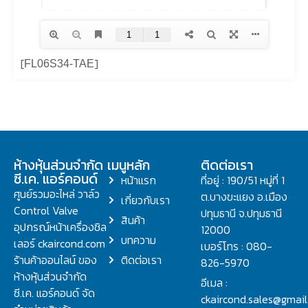
[
]
FL06S34-TAE
ห้างหุ้นส่วนจำกัด
เมนูหลัก
ติดต่อเรา
ซี.เค. แอร์คอนด์
หน้าแรก
ที่อยู่ : 190/51 หมู่ที่ 1
ศูนย์รวมอะไหล่ วาล์ว
ต.บางขะแยง อ.เมือง
เกี่ยวกับเรา
Control Valve
ปทุมธานี จ.ปทุมธานี
สินค้า
อุปกรณ์หน้าเครื่องชิล
12000
บทความ
เลอร์ ckaircond.com
เบอร์โทร : 080-
ร้านค้าออนไลน์ ของ
ติดต่อเรา
826-5970
ห้างหุ้นส่วนจำกัด
อีเมล :
ซี.เค. แอร์คอนด์ จัด
ckaircond.sales@gmai