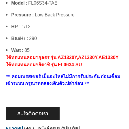
Model :
FL06S34-TAE
Pressure :
Low Back Pressure
HP :
1/12
Btu/Hr :
290
Watt :
85
ใช้ทดแทนคอมฯกุลธร รุ่น AZ1320Y,AZ1330Y,AE1330Y
ใช้ทดแทนคอมฯฮิตาชิ รุ่น FL0634-SU
** คอมเพรสเซอร์ เป็นอะไหล่ไม่มีการรับประกัน ก่อนเชื่อม
เข้าระบบ กรุณาทดลองเดินตัวเปล่าก่อน **
สนใจติดต่อเรา
หมวดหมู่
GMCC
,
อะไหล่ คอมฯ ตู้เย็น ตู้แช่