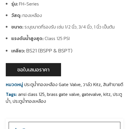
รุ่น:
FH-Series
วัสดุ:
ทองเหลือง
ขนาด:
ระบุขนาดที่รองรับ เช่น 1/2 นิ้ว, 3/4 นิ้ว, 1 นิ้ว เป็นต้น
แรงดันน้ำสูงสุด:
Class 125 PSI
BS21 (BSPP & BSPT)
เกลียว:
ขอใบเสนอราคา
หมวดหมู่
ประตูน้ำทองเหลือง Gate Valve
,
วาล์ว Kitz
,
สินค้าขายดี
Tags:
ansi class 125
,
brass gate valve
,
gatevalve
,
kitz
,
ประตู
น้ำ
,
ประตูน้ำทองเหลือง