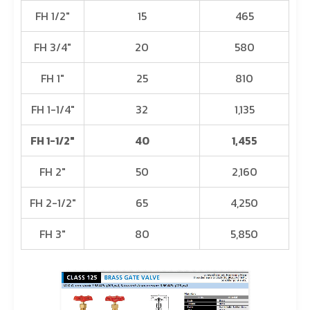
FH 1/2″
15
465
FH 3/4″
20
580
FH 1″
25
810
FH 1-1/4″
32
1,135
FH 1-1/2″
40
1,455
FH 2″
50
2,160
FH 2-1/2″
65
4,250
FH 3″
80
5,850