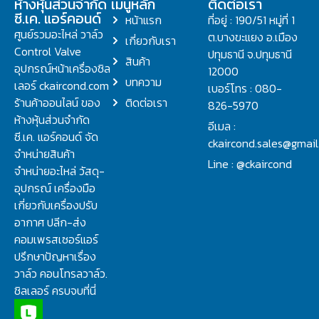
ห้างหุ้นส่วนจำกัด
เมนูหลัก
ติดต่อเรา
ซี.เค. แอร์คอนด์
หน้าแรก
ที่อยู่ : 190/51 หมู่ที่ 1
ศูนย์รวมอะไหล่ วาล์ว
ต.บางขะแยง อ.เมือง
เกี่ยวกับเรา
Control Valve
ปทุมธานี จ.ปทุมธานี
สินค้า
อุปกรณ์หน้าเครื่องชิล
12000
บทความ
เลอร์ ckaircond.com
เบอร์โทร : 080-
ร้านค้าออนไลน์ ของ
ติดต่อเรา
826-5970
ห้างหุ้นส่วนจำกัด
อีเมล :
ซี.เค. แอร์คอนด์ จัด
ckaircond.sales@gmai
จำหน่ายสินค้า
Line : @ckaircond
จำหน่ายอะไหล่ วัสดุ-
อุปกรณ์ เครื่องมือ
เกี่ยวกับเครื่องปรับ
อากาศ ปลีก-ส่ง
คอมเพรสเซอร์แอร์
ปรึกษาปัญหาเรื่อง
วาล์ว คอนโทรลวาล์ว.
ชิลเลอร์ ครบจบที่นี่