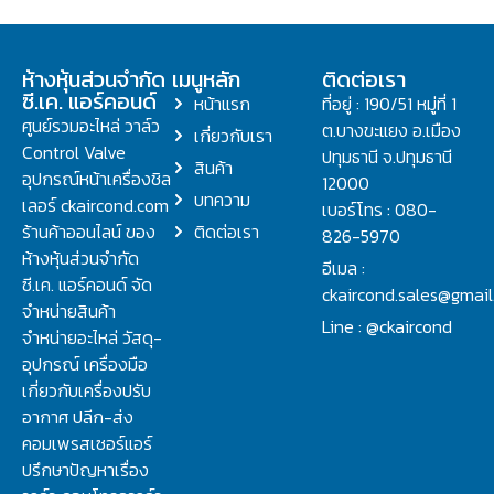
ห้างหุ้นส่วนจำกัด
เมนูหลัก
ติดต่อเรา
ซี.เค. แอร์คอนด์
หน้าแรก
ที่อยู่ : 190/51 หมู่ที่ 1
ศูนย์รวมอะไหล่ วาล์ว
ต.บางขะแยง อ.เมือง
เกี่ยวกับเรา
Control Valve
ปทุมธานี จ.ปทุมธานี
สินค้า
อุปกรณ์หน้าเครื่องชิล
12000
บทความ
เลอร์ ckaircond.com
เบอร์โทร : 080-
ร้านค้าออนไลน์ ของ
ติดต่อเรา
826-5970
ห้างหุ้นส่วนจำกัด
อีเมล :
ซี.เค. แอร์คอนด์ จัด
ckaircond.sales@gmai
จำหน่ายสินค้า
Line : @ckaircond
จำหน่ายอะไหล่ วัสดุ-
อุปกรณ์ เครื่องมือ
เกี่ยวกับเครื่องปรับ
อากาศ ปลีก-ส่ง
คอมเพรสเซอร์แอร์
ปรึกษาปัญหาเรื่อง