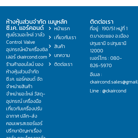
ห้างหุ้นส่วนจำกัด
เมนูหลัก
ติดต่อเรา
ซี.เค. แอร์คอนด์
หน้าแรก
ที่อยู่ : 190/51 หมู่ที่ 1
ศูนย์รวมอะไหล่ วาล์ว
ต.บางขะแยง อ.เมือง
เกี่ยวกับเรา
Control Valve
ปทุมธานี จ.ปทุมธานี
สินค้า
อุปกรณ์หน้าเครื่องชิล
12000
บทความ
เลอร์ ckaircond.com
เบอร์โทร : 080-
ร้านค้าออนไลน์ ของ
ติดต่อเรา
826-5970
ห้างหุ้นส่วนจำกัด
อีเมล :
ซี.เค. แอร์คอนด์ จัด
ckaircond.sales@gmai
จำหน่ายสินค้า
Line : @ckaircond
จำหน่ายอะไหล่ วัสดุ-
อุปกรณ์ เครื่องมือ
เกี่ยวกับเครื่องปรับ
อากาศ ปลีก-ส่ง
คอมเพรสเซอร์แอร์
ปรึกษาปัญหาเรื่อง
วาล์ว คอนโทรลวาล์ว.