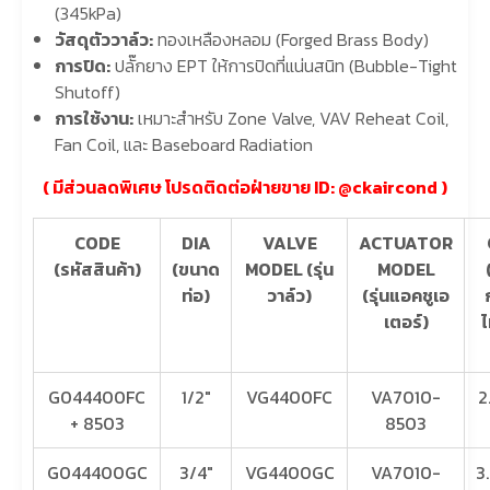
(345kPa)
วัสดุตัววาล์ว:
ทองเหลืองหลอม (Forged Brass Body)
การปิด:
ปลั๊กยาง EPT ให้การปิดที่แน่นสนิท (Bubble-Tight
Shutoff)
การใช้งาน:
เหมาะสำหรับ Zone Valve, VAV Reheat Coil,
Fan Coil, และ Baseboard Radiation
( มีส่วนลดพิเศษ โปรดติดต่อฝ่ายขาย ID: @
ckaircond
)
CODE
DIA
VALVE
ACTUATOR
(รหัสสินค้า)
(ขนาด
MODEL (รุ่น
MODEL
ท่อ)
วาล์ว)
(รุ่นแอคชูเอ
เตอร์)
ไ
G044400FC
1/2″
VG4400FC
VA7010-
2
+ 8503
8503
G044400GC
3/4″
VG4400GC
VA7010-
3