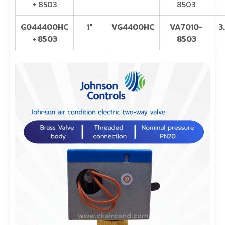
+ 8503
8503
G044400HC
1″
VG4400HC
VA7010-
3
+ 8503
8503