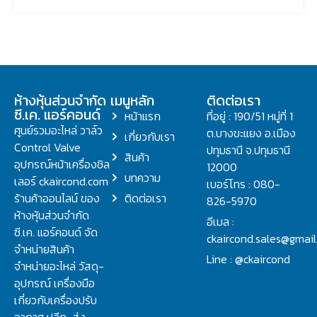
ห้างหุ้นส่วนจำกัด
เมนูหลัก
ติดต่อเรา
ซี.เค. แอร์คอนด์
หน้าแรก
ที่อยู่ : 190/51 หมู่ที่ 1
ศูนย์รวมอะไหล่ วาล์ว
ต.บางขะแยง อ.เมือง
เกี่ยวกับเรา
Control Valve
ปทุมธานี จ.ปทุมธานี
สินค้า
อุปกรณ์หน้าเครื่องชิล
12000
บทความ
เลอร์ ckaircond.com
เบอร์โทร : 080-
ร้านค้าออนไลน์ ของ
ติดต่อเรา
826-5970
ห้างหุ้นส่วนจำกัด
อีเมล :
ซี.เค. แอร์คอนด์ จัด
ckaircond.sales@gmai
จำหน่ายสินค้า
Line : @ckaircond
จำหน่ายอะไหล่ วัสดุ-
อุปกรณ์ เครื่องมือ
เกี่ยวกับเครื่องปรับ
อากาศ ปลีก-ส่ง