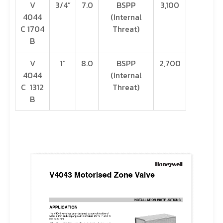
V
3/4”
7.0
BSPP
3,100
4044
(Internal
C 1704
Threat)
B
V
1”
8.0
BSPP
2,700
4044
(Internal
C 1312
Threat)
B