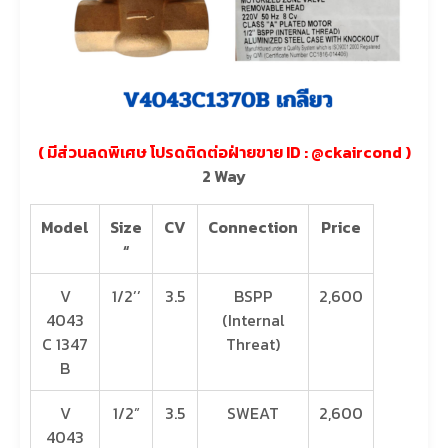
( มีส่วนลดพิเศษ โปรดติดต่อฝ่ายขาย ID : @ckaircond )
2 Way
Model
Size
CV
Connection
Price
“
V
1/2’’
3.5
BSPP
2,600
4043
(Internal
C 1347
Threat)
B
V
1/2”
3.5
SWEAT
2,600
4043