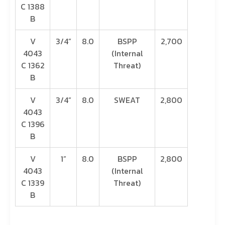
C 1388
B
V
3/4”
8.0
BSPP
2,700
4043
(Internal
C 1362
Threat)
B
V
3/4”
8.0
SWEAT
2,800
4043
C 1396
B
V
1”
8.0
BSPP
2,800
4043
(Internal
C 1339
Threat)
B