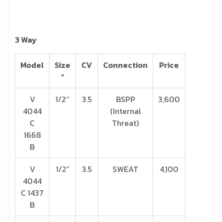
3 Way
Model
Size
CV
Connection
Price
“
V
1/2’’
3.5
BSPP
3,600
4044
(Internal
C
Threat)
1668
B
V
1/2”
3.5
SWEAT
4,100
4044
C 1437
B