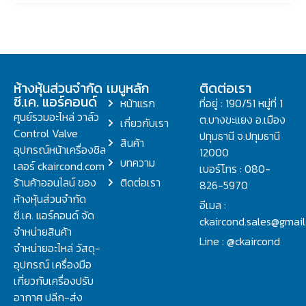
ห้างหุ้นส่วนจำกัด
เมนูหลัก
ติดต่อเรา
ซี.เค. แอร์คอนด์
หน้าแรก
ที่อยู่ : 190/51 หมู่ที่ 1
ศูนย์รวมอะไหล่ วาล์ว
ต.บางขะแยง อ.เมือง
เกี่ยวกับเรา
Control Valve
ปทุมธานี จ.ปทุมธานี
สินค้า
อุปกรณ์หน้าเครื่องชิล
12000
บทความ
เลอร์ ckaircond.com
เบอร์โทร : 080-
ร้านค้าออนไลน์ ของ
ติดต่อเรา
826-5970
ห้างหุ้นส่วนจำกัด
อีเมล :
ซี.เค. แอร์คอนด์ จัด
ckaircond.sales@gmai
จำหน่ายสินค้า
Line : @ckaircond
จำหน่ายอะไหล่ วัสดุ-
อุปกรณ์ เครื่องมือ
เกี่ยวกับเครื่องปรับ
อากาศ ปลีก-ส่ง