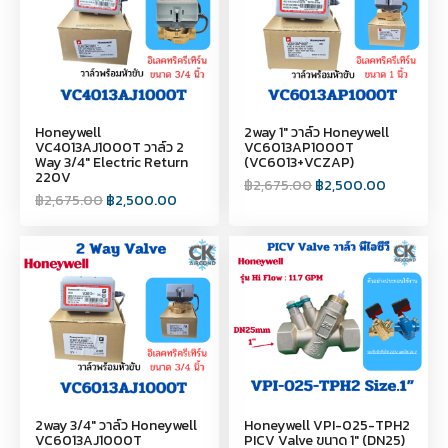
Honeywell
2way 1" วาล์ว Honeywell
VC4013AJ1000T วาล์ว 2
VC6013AP1000T
Way 3/4" Electric Return
(VC6013+VCZAP)
220V
฿
2,675.00
฿
2,500.00
฿
2,675.00
฿
2,500.00
2way 3/4" วาล์ว Honeywell
Honeywell VPI-025-TPH2
VC6013AJ1000T
PICV Valve ขนาด 1" (DN25)