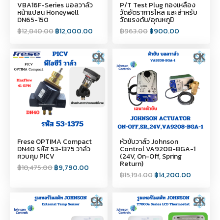
VBA16F-Series บอลวาล์ว
P/T Test Plug ทองเหลือง
หน้าแปลน Honeywell
วัดอัตราการไหล และสำหรับ
DN65-150
วัดแรงดัน/อุณหภูมิ
฿
12,840.00
฿
12,000.00
฿
963.00
฿
900.00
Frese OPTIMA Compact
หัวขับวาล์ว Johnson
DN40 รหัส 53-1375 วาล์ว
Control VA9208-BGA-1
ควบคุม PICV
(24V, On-Off, Spring
Return)
฿
10,475.00
฿
9,790.00
฿
15,194.00
฿
14,200.00