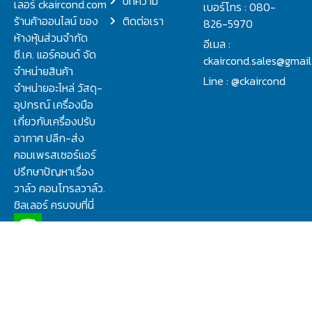
บทความ
เลอร์ ckaircond.com
เบอร์โทร : 080-
ร้านค้าออนไลน์ ของ
ติดต่อเรา
826-5970
ห้างหุ้นส่วนจำกัด
อีเมล :
ซี.เค. แอร์คอนด์ จัด
ckaircond.sales@gmai
จำหน่ายสินค้า
Line : @ckaircond
จำหน่ายอะไหล่ วัสดุ-
อุปกรณ์ เครื่องมือ
เกี่ยวกับเครื่องปรับ
อากาศ ปลีก-ส่ง
คอมเพรสเซอร์แอร์
ปรึกษาปัญหาเรื่อง
วาล์ว คอนโทรลวาล์ว.
ชิลเลอร์ ครบจบที่นี่
นโยบายความส่วนตัว
Copyright 2023 © C.K. AIRCOND LIMITED PARTNERSHIP All Rights
Reserved.