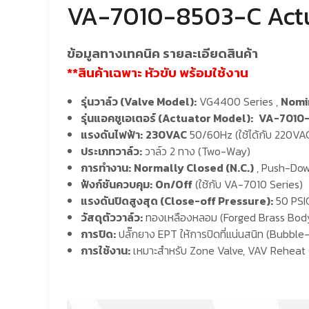
VA-7010-8503-C Actua
ข้อมูลทางเทคนิค รายละเอียดสินค้า
**สินค้าเฉพาะ หัวขับ พร้อมใช้งาน
รุ่นวาล์ว (Valve Model):
VG4400 Series ,
Nomi
รุ่นแอคชูเอเตอร์ (Actuator Model):
VA-7010
แรงดันไฟฟ้า:
230VAC
50/60Hz (ใช้ได้กับ 220VA
ประเภทวาล์ว:
วาล์ว 2 ทาง (Two-Way)
การทำงาน:
Normally Closed (N.C.)
, Push-Do
ฟังก์ชันควบคุม:
On/Off
(ใช้กับ VA-7010 Series)
แรงดันปิดสูงสุด (Close-off Pressure):
50 PSI
วัสดุตัววาล์ว:
ทองเหลืองหลอม (Forged Brass Bod
การปิด:
ปลั๊กยาง EPT ให้การปิดที่แน่นสนิท (Bubble
การใช้งาน:
เหมาะสำหรับ Zone Valve, VAV Reheat C