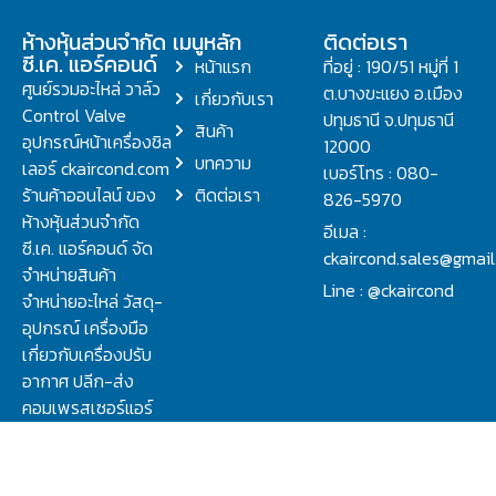
ห้างหุ้นส่วนจำกัด
เมนูหลัก
ติดต่อเรา
ซี.เค. แอร์คอนด์
หน้าแรก
ที่อยู่ : 190/51 หมู่ที่ 1
ศูนย์รวมอะไหล่ วาล์ว
ต.บางขะแยง อ.เมือง
เกี่ยวกับเรา
Control Valve
ปทุมธานี จ.ปทุมธานี
สินค้า
อุปกรณ์หน้าเครื่องชิล
12000
บทความ
เลอร์ ckaircond.com
เบอร์โทร : 080-
ร้านค้าออนไลน์ ของ
ติดต่อเรา
826-5970
ห้างหุ้นส่วนจำกัด
อีเมล :
ซี.เค. แอร์คอนด์ จัด
ckaircond.sales@gmai
จำหน่ายสินค้า
Line : @ckaircond
จำหน่ายอะไหล่ วัสดุ-
อุปกรณ์ เครื่องมือ
เกี่ยวกับเครื่องปรับ
อากาศ ปลีก-ส่ง
คอมเพรสเซอร์แอร์
ปรึกษาปัญหาเรื่อง
วาล์ว คอนโทรลวาล์ว.
ชิลเลอร์ ครบจบที่นี่