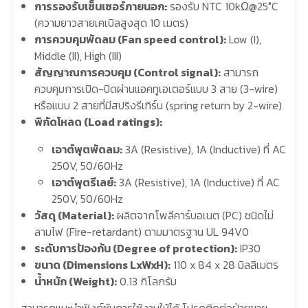
การรองรับเซ็นเซอร์ภายนอก:
รองรับ NTC 10kΩ@25°C
(ความยาวสายเคเบิลสูงสุด 10 เมตร)
การควบคุมพัดลม (Fan speed control):
Low (I),
Middle (II), High (III)
สัญญาณการควบคุม (Control signal):
สามารถ
ควบคุมการเปิด-ปิดผ่านแอคทูเอเตอร์แบบ 3 สาย (3-wire)
หรือแบบ 2 สายที่มีสปริงรีเทิร์น (spring return by 2-wire)
พิกัดโหลด (Load ratings):
เอาต์พุตพัดลม:
3A (Resistive), 1A (Inductive) ที่ AC
250V, 50/60Hz
เอาต์พุตรีเลย์:
3A (Resistive), 1A (Inductive) ที่ AC
250V, 50/60Hz
วัสดุ (Material):
ผลิตจากโพลีคาร์บอเนต (PC) ชนิดไม่
ลามไฟ (Fire-retardant) ตามมาตรฐาน UL 94V0
ระดับการป้องกัน (Degree of protection):
IP30
ขนาด (Dimensions LxWxH):
110 x 84 x 28 มิลลิเมตร
น้ำหนัก (Weight):
0.13 กิโลกรัม
สามารถแนะนำฟังก์ชันการใช้งานให้ได้ โปรดติดต่อฝ่ายขาย