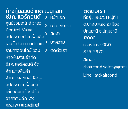
ห้างหุ้นส่วนจำกัด
เมนูหลัก
ติดต่อเรา
ซี.เค. แอร์คอนด์
หน้าแรก
ที่อยู่ : 190/51 หมู่ที่ 1
ศูนย์รวมอะไหล่ วาล์ว
ต.บางขะแยง อ.เมือง
เกี่ยวกับเรา
Control Valve
ปทุมธานี จ.ปทุมธานี
สินค้า
อุปกรณ์หน้าเครื่องชิล
12000
บทความ
เลอร์ ckaircond.com
เบอร์โทร : 080-
ร้านค้าออนไลน์ ของ
ติดต่อเรา
826-5970
ห้างหุ้นส่วนจำกัด
อีเมล :
ซี.เค. แอร์คอนด์ จัด
ckaircond.sales@gmai
จำหน่ายสินค้า
Line : @ckaircond
จำหน่ายอะไหล่ วัสดุ-
อุปกรณ์ เครื่องมือ
เกี่ยวกับเครื่องปรับ
อากาศ ปลีก-ส่ง
คอมเพรสเซอร์แอร์
ปรึกษาปัญหาเรื่อง
วาล์ว คอนโทรลวาล์ว.
ชิลเลอร์ ครบจบที่นี่