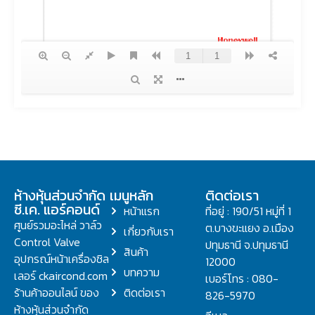
ห้างหุ้นส่วนจำกัด
เมนูหลัก
ติดต่อเรา
ซี.เค. แอร์คอนด์
หน้าแรก
ที่อยู่ : 190/51 หมู่ที่ 1
ศูนย์รวมอะไหล่ วาล์ว
ต.บางขะแยง อ.เมือง
เกี่ยวกับเรา
Control Valve
ปทุมธานี จ.ปทุมธานี
สินค้า
อุปกรณ์หน้าเครื่องชิล
12000
บทความ
เลอร์ ckaircond.com
เบอร์โทร : 080-
ร้านค้าออนไลน์ ของ
ติดต่อเรา
826-5970
ห้างหุ้นส่วนจำกัด