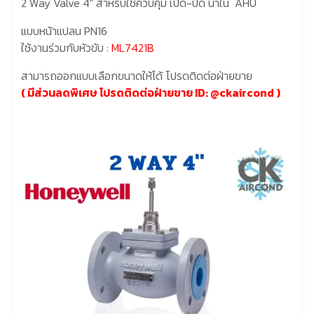
2 Way Valve 4″ สำหรับใช้ควบคุม เปิด-ปิด น้ำใน AHU
แบบหน้าแปลน PN16
ใช้งานร่วมกับหัวขับ :
ML7421B
สามารถออกแบบเลือกขนาดให้ได้ โปรดติดต่อฝ่ายขาย
( มีส่วนลดพิเศษ โปรดติดต่อฝ่ายขาย
ID: @ckaircond
)