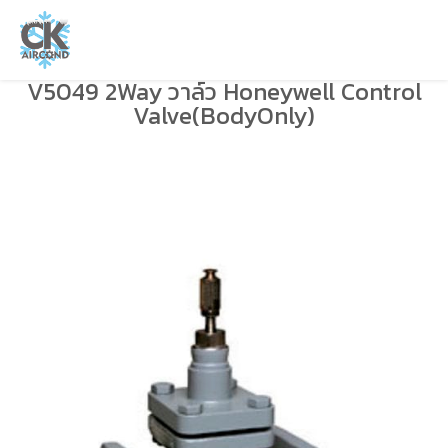
V5049 2Way วาล์ว Honeywell Control
Valve(BodyOnly)