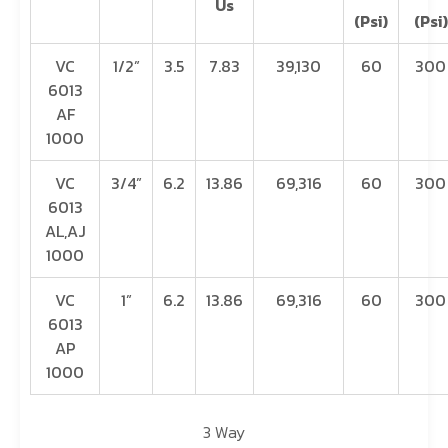
Us
(Psi)
(Psi)
VC
1/2”
3.5
7.83
39,130
60
300
6013
AF
1000
VC
3/4”
6.2
13.86
69,316
60
300
6013
AL,AJ
1000
VC
1”
6.2
13.86
69,316
60
300
6013
AP
1000
3 Way