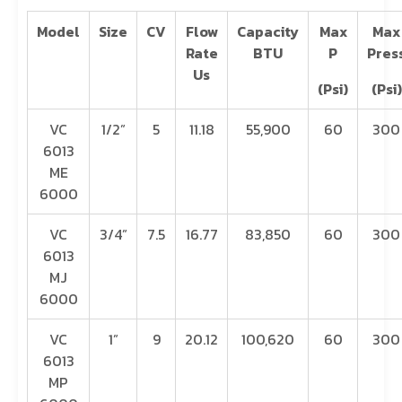
Model
Size
CV
Flow
Capacity
Max
Max
Rate
BTU
P
Pres
Us
(Psi)
(Psi)
VC
1/2”
5
11.18
55,900
60
300
6013
ME
6000
VC
3/4”
7.5
16.77
83,850
60
300
6013
MJ
6000
VC
1”
9
20.12
100,620
60
300
6013
MP