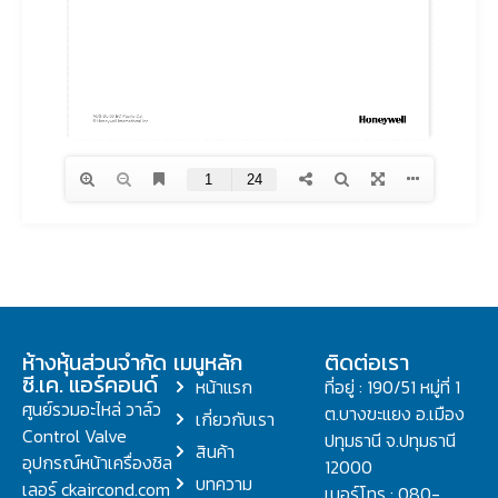
ห้างหุ้นส่วนจำกัด
เมนูหลัก
ติดต่อเรา
ซี.เค. แอร์คอนด์
หน้าแรก
ที่อยู่ : 190/51 หมู่ที่ 1
ศูนย์รวมอะไหล่ วาล์ว
ต.บางขะแยง อ.เมือง
เกี่ยวกับเรา
Control Valve
ปทุมธานี จ.ปทุมธานี
สินค้า
อุปกรณ์หน้าเครื่องชิล
12000
บทความ
เลอร์ ckaircond.com
เบอร์โทร : 080-