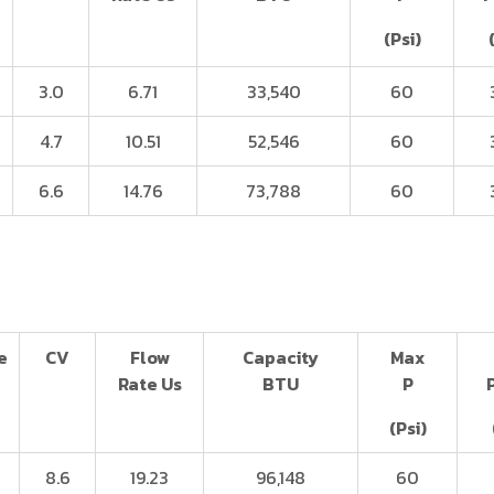
(Psi)
3.0
6.71
33,540
60
’
4.7
10.51
52,546
60
6.6
14.76
73,788
60
e
CV
Flow
Capacity
Max
Rate Us
BTU
P
(Psi)
8.6
19.23
96,148
60