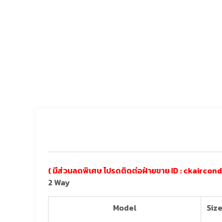
( มีส่วนลดพิเศษ โปรดติดต่อฝ่ายขาย ID : ckaircond
2 Way
Model
Siz