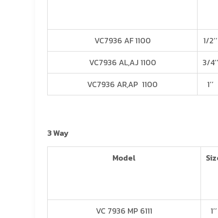
VC7936 AF 1100
1/2’’
VC7936 AL,AJ 1100
3/4’
VC7936 AR,AP 1100
1’’
3 Way
Model
Siz
VC 7936 MP 6111
1’’