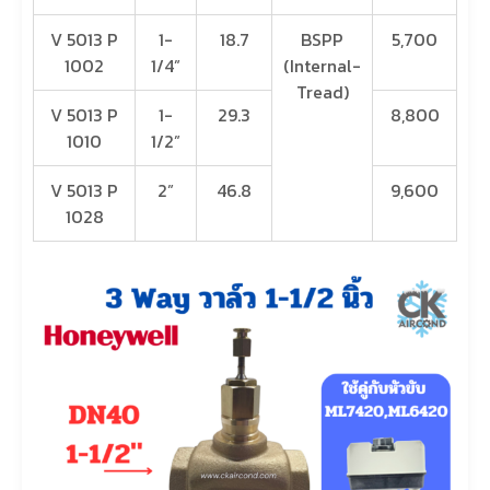
V 5013 P
1-
18.7
BSPP
5,700
1002
1/4”
(Internal-
Tread)
V 5013 P
1-
29.3
8,800
1010
1/2”
V 5013 P
2”
46.8
9,600
1028