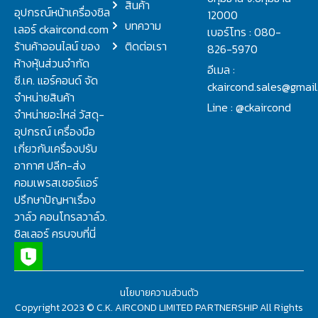
สินค้า
อุปกรณ์หน้าเครื่องชิล
12000
บทความ
เลอร์ ckaircond.com
เบอร์โทร : 080-
ร้านค้าออนไลน์ ของ
ติดต่อเรา
826-5970
ห้างหุ้นส่วนจำกัด
อีเมล :
ซี.เค. แอร์คอนด์ จัด
ckaircond.sales@gmai
จำหน่ายสินค้า
Line : @ckaircond
จำหน่ายอะไหล่ วัสดุ-
อุปกรณ์ เครื่องมือ
เกี่ยวกับเครื่องปรับ
อากาศ ปลีก-ส่ง
คอมเพรสเซอร์แอร์
ปรึกษาปัญหาเรื่อง
วาล์ว คอนโทรลวาล์ว.
ชิลเลอร์ ครบจบที่นี่
นโยบายความส่วนตัว
Copyright 2023 © C.K. AIRCOND LIMITED PARTNERSHIP All Rights