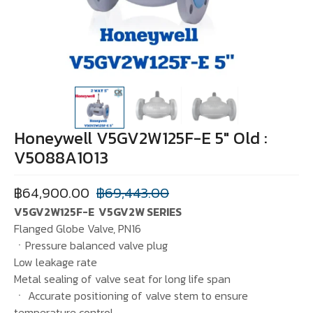
Honeywell V5GV2W125F-E 5″ Old :
V5088A1013
฿
64,900.00
฿
69,443.00
V5GV2W125F-E V5GV2W SERIES
Flanged Globe Valve, PN16
ㆍPressure balanced valve plug
Low leakage rate
Metal sealing of valve seat for long life span
ㆍ Accurate positioning of valve stem to ensure
temperature control