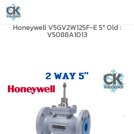
Honeywell V5GV2W125F-E 5″ Old :
V5088A1013