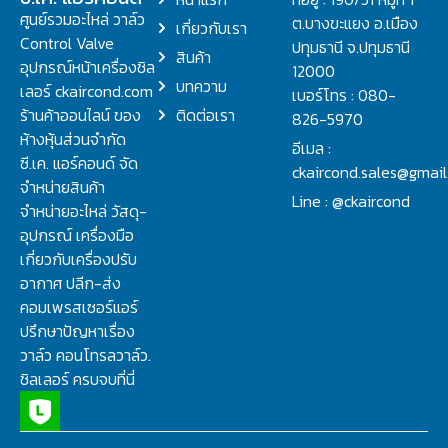
ศูนย์รวมอะไหล่ วาล์ว
ต.บางขะแยง อ.เมือง
เกี่ยวกับเรา
Control Valve
ปทุมธานี จ.ปทุมธานี
สินค้า
อุปกรณ์หน้าเครื่องชิล
12000
บทความ
เลอร์ ckaircond.com
เบอร์โทร : 080-
ร้านค้าออนไลน์ ของ
ติดต่อเรา
826-5970
ห้างหุ้นส่วนจำกัด
อีเมล :
ซี.เค. แอร์คอนด์ จัด
ckaircond.sales@gmai
จำหน่ายสินค้า
Line : @ckaircond
จำหน่ายอะไหล่ วัสดุ-
อุปกรณ์ เครื่องมือ
เกี่ยวกับเครื่องปรับ
อากาศ ปลีก-ส่ง
คอมเพรสเซอร์แอร์
ปรึกษาปัญหาเรื่อง
วาล์ว คอนโทรลวาล์ว.
ชิลเลอร์ ครบจบที่นี่