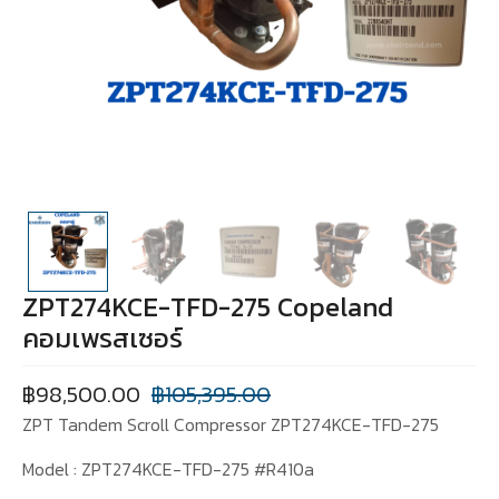
ZPT274KCE-TFD-275 Copeland
คอมเพรสเซอร์
฿
98,500.00
฿
105,395.00
ZPT Tandem Scroll Compressor ZPT274KCE-TFD-275
Model : ZPT274KCE-TFD-275 #R410a