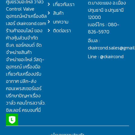
ศูนย์รวมอะไหล่ วาล์ว
ต.บางขะแยง อ.เมือง
เกี่ยวกับเรา
Control Valve
ปทุมธานี จ.ปทุมธานี
สินค้า
อุปกรณ์หน้าเครื่องชิล
12000
บทความ
เลอร์ ckaircond.com
เบอร์โทร : 080-
ร้านค้าออนไลน์ ของ
ติดต่อเรา
826-5970
ห้างหุ้นส่วนจำกัด
อีเมล :
ซี.เค. แอร์คอนด์ จัด
ckaircond.sales@gmai
จำหน่ายสินค้า
Line : @ckaircond
จำหน่ายอะไหล่ วัสดุ-
อุปกรณ์ เครื่องมือ
เกี่ยวกับเครื่องปรับ
อากาศ ปลีก-ส่ง
คอมเพรสเซอร์แอร์
ปรึกษาปัญหาเรื่อง
วาล์ว คอนโทรลวาล์ว.
ชิลเลอร์ ครบจบที่นี่