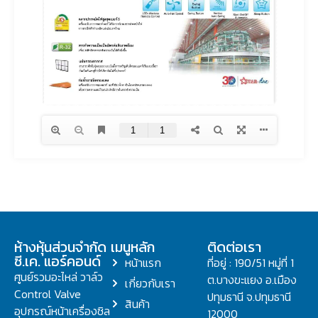
ห้างหุ้นส่วนจำกัด
เมนูหลัก
ติดต่อเรา
ซี.เค. แอร์คอนด์
หน้าแรก
ที่อยู่ : 190/51 หมู่ที่ 1
ศูนย์รวมอะไหล่ วาล์ว
ต.บางขะแยง อ.เมือง
เกี่ยวกับเรา
Control Valve
ปทุมธานี จ.ปทุมธานี
สินค้า
อุปกรณ์หน้าเครื่องชิล
12000