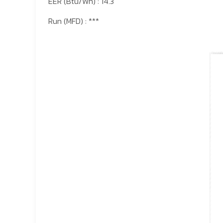
EER (Btu/Wh) : 14.3
Run (MFD) : ***