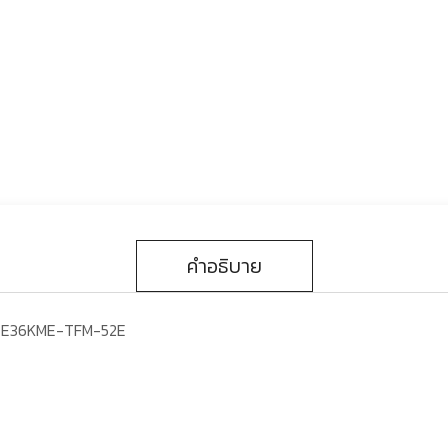
คำอธิบาย
e ZE36KME-TFM-52E