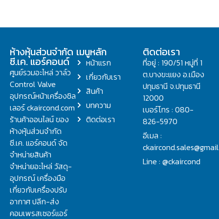
ห้างหุ้นส่วนจำกัด
เมนูหลัก
ติดต่อเรา
ซี.เค. แอร์คอนด์
หน้าแรก
ที่อยู่ : 190/51 หมู่ที่ 1
ศูนย์รวมอะไหล่ วาล์ว
ต.บางขะแยง อ.เมือง
เกี่ยวกับเรา
Control Valve
ปทุมธานี จ.ปทุมธานี
สินค้า
อุปกรณ์หน้าเครื่องชิล
12000
บทความ
เลอร์ ckaircond.com
เบอร์โทร : 080-
ร้านค้าออนไลน์ ของ
ติดต่อเรา
826-5970
ห้างหุ้นส่วนจำกัด
อีเมล :
ซี.เค. แอร์คอนด์ จัด
ckaircond.sales@gmai
จำหน่ายสินค้า
Line : @ckaircond
จำหน่ายอะไหล่ วัสดุ-
อุปกรณ์ เครื่องมือ
เกี่ยวกับเครื่องปรับ
อากาศ ปลีก-ส่ง
คอมเพรสเซอร์แอร์