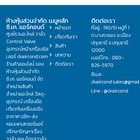
ห้างหุ้นส่วนจำกัด
เมนูหลัก
ติดต่อเรา
ซี.เค. แอร์คอนด์
หน้าแรก
ที่อยู่ : 190/51 หมู่ที่ 1
ศูนย์รวมอะไหล่ วาล์ว
ต.บางขะแยง อ.เมือง
เกี่ยวกับเรา
Control Valve
ปทุมธานี จ.ปทุมธานี
สินค้า
อุปกรณ์หน้าเครื่องชิล
12000
บทความ
เลอร์ ckaircond.com
เบอร์โทร : 080-
ร้านค้าออนไลน์ ของ
ติดต่อเรา
826-5970
ห้างหุ้นส่วนจำกัด
อีเมล :
ซี.เค. แอร์คอนด์ จัด
ckaircond.sales@gmai
จำหน่ายสินค้า
Line : @ckaircond
จำหน่ายอะไหล่ วัสดุ-
อุปกรณ์ เครื่องมือ
เกี่ยวกับเครื่องปรับ
อากาศ ปลีก-ส่ง
คอมเพรสเซอร์แอร์
ปรึกษาปัญหาเรื่อง
วาล์ว คอนโทรลวาล์ว.