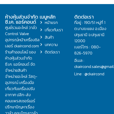
ห้างหุ้นส่วนจำกัด
เมนูหลัก
ติดต่อเรา
ซี.เค. แอร์คอนด์
หน้าแรก
ที่อยู่ : 190/51 หมู่ที่ 1
ศูนย์รวมอะไหล่ วาล์ว
ต.บางขะแยง อ.เมือง
เกี่ยวกับเรา
Control Valve
ปทุมธานี จ.ปทุมธานี
สินค้า
อุปกรณ์หน้าเครื่องชิล
12000
บทความ
เลอร์ ckaircond.com
เบอร์โทร : 080-
ร้านค้าออนไลน์ ของ
ติดต่อเรา
826-5970
ห้างหุ้นส่วนจำกัด
อีเมล :
ซี.เค. แอร์คอนด์ จัด
ckaircond.sales@gmai
จำหน่ายสินค้า
Line : @ckaircond
จำหน่ายอะไหล่ วัสดุ-
อุปกรณ์ เครื่องมือ
เกี่ยวกับเครื่องปรับ
อากาศ ปลีก-ส่ง
คอมเพรสเซอร์แอร์
ปรึกษาปัญหาเรื่อง
วาล์ว คอนโทรลวาล์ว.