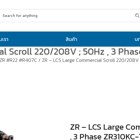
ับเรา
สินค้า
บ
al Scroll 220/208V ; 50Hz , 3 Ph
ZR #R22 #R407C
/ ZR – LCS Large Commercial Scroll 220/208V
ZR – LCS Large Com
, 3 Phase ZR310KC