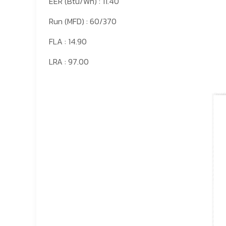
EER (Btu/Wh) : 11.40
Run (MFD) : 60/370
FLA : 14.90
LRA : 97.00