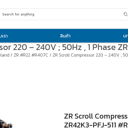
ับเรา
สินค้า
บ
sor 220 – 240V ; 50Hz , 1 Phase Z
land
/
ZR #R22 #R407C
/ ZR Scroll Compressor 220 – 240V ; 5
ZR Scroll Compress
ZR42K3-PFJ-511 #R