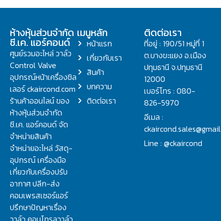
ห้างหุ้นส่วนจำกัด
เมนูหลัก
ติดต่อเรา
ซี.เค. แอร์คอนด์
หน้าแรก
ที่อยู่ : 190/51 หมู่ที่ 1
ศูนย์รวมอะไหล่ วาล์ว
ต.บางขะแยง อ.เมือง
เกี่ยวกับเรา
Control Valve
ปทุมธานี จ.ปทุมธานี
สินค้า
อุปกรณ์หน้าเครื่องชิล
12000
บทความ
เลอร์ ckaircond.com
เบอร์โทร : 080-
ร้านค้าออนไลน์ ของ
ติดต่อเรา
826-5970
ห้างหุ้นส่วนจำกัด
อีเมล :
ซี.เค. แอร์คอนด์ จัด
ckaircond.sales@gmai
จำหน่ายสินค้า
Line : @ckaircond
จำหน่ายอะไหล่ วัสดุ-
อุปกรณ์ เครื่องมือ
เกี่ยวกับเครื่องปรับ
อากาศ ปลีก-ส่ง
คอมเพรสเซอร์แอร์
ปรึกษาปัญหาเรื่อง
วาล์ว คอนโทรลวาล์ว.