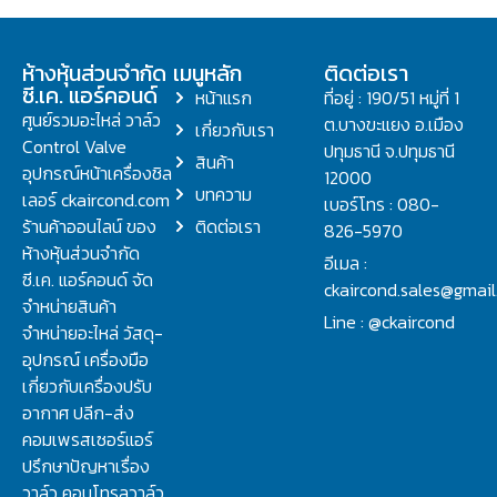
ห้างหุ้นส่วนจำกัด
เมนูหลัก
ติดต่อเรา
ซี.เค. แอร์คอนด์
หน้าแรก
ที่อยู่ : 190/51 หมู่ที่ 1
ศูนย์รวมอะไหล่ วาล์ว
ต.บางขะแยง อ.เมือง
เกี่ยวกับเรา
Control Valve
ปทุมธานี จ.ปทุมธานี
สินค้า
อุปกรณ์หน้าเครื่องชิล
12000
บทความ
เลอร์ ckaircond.com
เบอร์โทร : 080-
ร้านค้าออนไลน์ ของ
ติดต่อเรา
826-5970
ห้างหุ้นส่วนจำกัด
อีเมล :
ซี.เค. แอร์คอนด์ จัด
ckaircond.sales@gmai
จำหน่ายสินค้า
Line : @ckaircond
จำหน่ายอะไหล่ วัสดุ-
อุปกรณ์ เครื่องมือ
เกี่ยวกับเครื่องปรับ
อากาศ ปลีก-ส่ง
คอมเพรสเซอร์แอร์
ปรึกษาปัญหาเรื่อง
วาล์ว คอนโทรลวาล์ว.