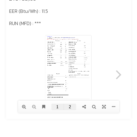
EER (Btu/Wh) : 11.5
RUN (MFD) : ***