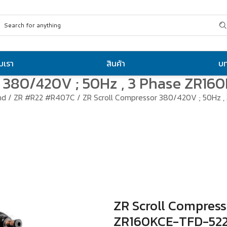
ับเรา
สินค้า
บ
r 380/420V ; 50Hz , 3 Phase ZR1
nd
/
ZR #R22 #R407C
/ ZR Scroll Compressor 380/420V ; 50Hz
ZR Scroll Compress
ZR160KCE-TFD-52