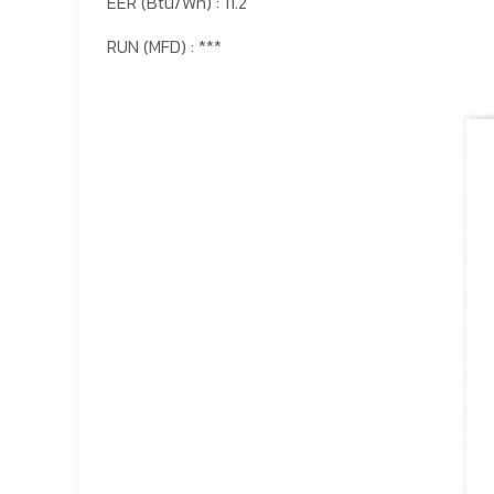
EER (Btu/Wh) : 11.2
RUN (MFD) : ***