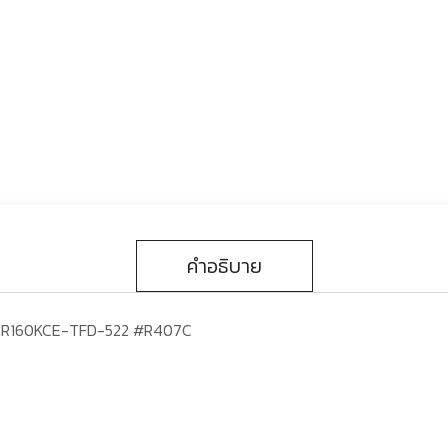
คำอธิบาย
e ZR160KCE-TFD-522 #R407C